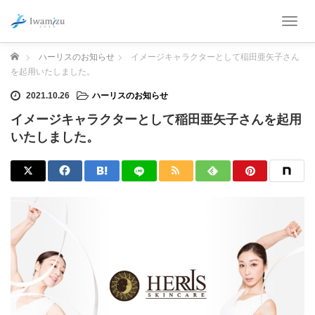
T
o
g
ホーム
ハーリスのお知らせ
イメージキャラクターとして稲田亜矢子さん
g
を起用いたしました。
l
e
2021.10.26
ハーリスのお知らせ
n
イメージキャラクターとして稲田亜矢子さんを起用
a
v
いたしました。
i
g
a
t
i
o
n