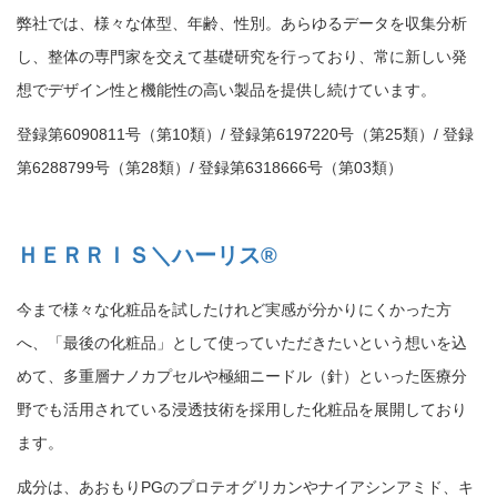
弊社では、様々な体型、年齢、性別。あらゆるデータを収集分析
し、整体の専門家を交えて基礎研究を行っており、常に新しい発
想でデザイン性と機能性の高い製品を提供し続けています。
登録第6090811号（第10類）/ 登録第6197220号（第25類）/ 登録
第6288799号（第28類）/ 登録第6318666号（第03類）
ＨＥＲＲＩＳ＼ハーリス®
今まで様々な化粧品を試したけれど実感が分かりにくかった方
へ、「最後の化粧品」として使っていただきたいという想いを込
めて、多重層ナノカプセルや極細ニードル（針）といった医療分
野でも活用されている浸透技術を採用した化粧品を展開しており
ます。
成分は、あおもりPGのプロテオグリカンやナイアシンアミド、キ