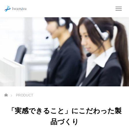
T
o
g
g
l
e
n
a
v
i
g
a
t
i
o
ホーム
PRODUCT
n
「実感できること」にこだわった製
品づくり