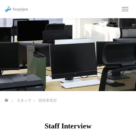
T
o
g
g
l
e
n
a
v
i
g
a
t
i
o
ホーム
スタッフ
開発事業部
n
Staff Interview