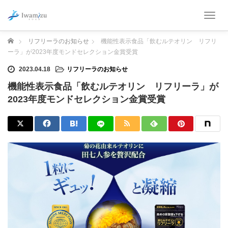
T
o
g
ホーム
リフリーラのお知らせ
機能性表示食品「飲むルテオリン リフリ
g
ーラ」が2023年度モンドセレクション金賞受賞
l
e
2023.04.18
リフリーラのお知らせ
n
機能性表示食品「飲むルテオリン リフリーラ」が
a
v
2023年度モンドセレクション金賞受賞
i
g
a
t
i
o
n