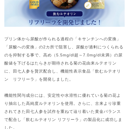
プリン体から尿酸が作られる過程の「キサンチンへの変換」
「尿酸への変換」の2カ所で阻害し、尿酸が過剰につくられる
のを抑制する事で、高め（5.5mg/dl超～7.0mg/dl未満）の尿
酸値を下げるはたらきが期待される菊の花由来ルテオリン
に、田七人参を贅沢配合し、機能性表示食品「飲むルテオリ
ン リフリーラ」を開発しました。
機能性関与成分には、安定性や水溶性に優れている菊の花よ
り抽出した高純度ルテオリンを使用。さらに、古来より珍重
されてきた田七人参を試作を重ねて辿り着いた黄金バランス
で配合し「飲むルテオリン リフリーラ」の製品化に成功しま
した。