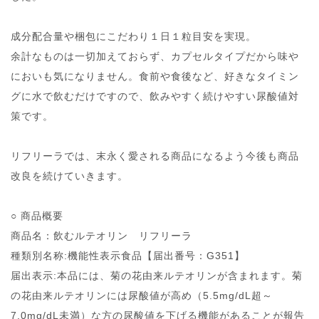
成分配合量や梱包にこだわり１日１粒目安を実現。
余計なものは一切加えておらず、カプセルタイプだから味や
においも気になりません。食前や食後など、好きなタイミン
グに水で飲むだけですので、飲みやすく続けやすい尿酸値対
策です。
リフリーラでは、末永く愛される商品になるよう今後も商品
改良を続けていきます。
○ 商品概要
商品名：飲むルテオリン リフリーラ
種類別名称:機能性表示食品【届出番号：G351】
届出表示:本品には、菊の花由来ルテオリンが含まれます。菊
の花由来ルテオリンには尿酸値が高め（5.5mg/dL超～
7.0mg/dL未満）な方の尿酸値を下げる機能があることが報告