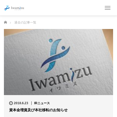
T
o
g
ホーム
過去の記事一覧
g
l
e
n
a
v
i
g
a
t
i
o
n
2018.6.23
IRニュース
資本金増資及び本社移転のお知らせ