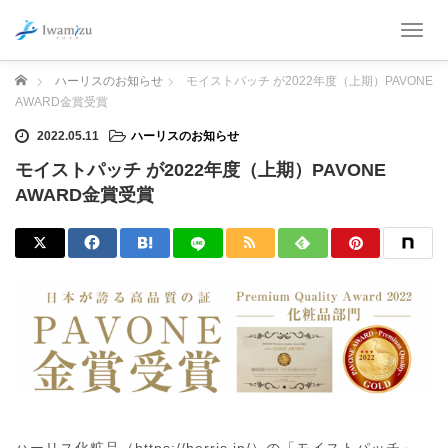
T
o
g
ホーム
ハーリスのお知らせ
モイストパッチ が2022年度（上期）PAVONE
g
AWARD金賞受賞
l
e
2022.05.11
ハーリスのお知らせ
n
モイストパッチ が2022年度（上期）PAVONE
a
v
AWARD金賞受賞
i
g
a
t
i
o
n
ハーリス化粧品（https://herris.jp/）の「モイストパッチ」