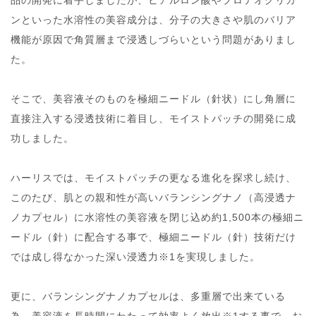
ンといった水溶性の美容成分は、分子の大きさや肌のバリア
機能が原因で角質層まで浸透しづらいという問題がありまし
た。
そこで、美容液そのものを極細ニードル（針状）にし角層に
直接注入する浸透技術に着目し、モイストパッチの開発に成
功しました。
ハーリスでは、モイストパッチの更なる進化を探求し続け、
このたび、肌との親和性が高いバランシングナノ（高浸透ナ
ノカプセル）に水溶性の美容液を閉じ込め約1,500本の極細ニ
ードル（針）に配合する事で、極細ニードル（針）技術だけ
では成し得なかった深い浸透力※1を実現しました。
更に、バランシングナノカプセルは、多重層で出来ている
為、美容液を長時間にわたって効率よく放出※1する事で、お