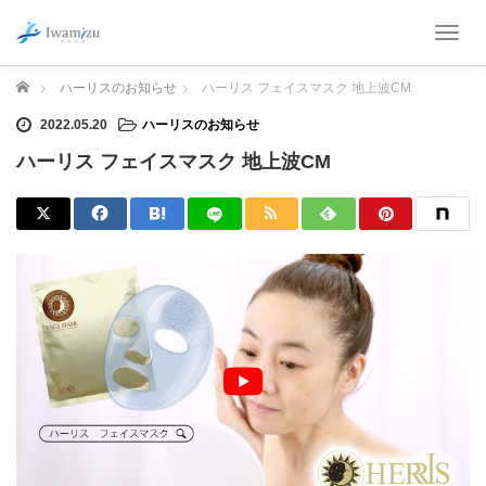
T
o
g
ホーム
ハーリスのお知らせ
ハーリス フェイスマスク 地上波CM
g
l
2022.05.20
ハーリスのお知らせ
e
ハーリス フェイスマスク 地上波CM
n
a
v
i
g
a
t
i
o
n