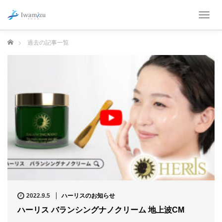
T
o
g
ホーム
過去の記事一覧
g
l
e
n
a
v
i
g
a
t
i
o
n
2022.9.5
ハーリスのお知らせ
ハーリス バランシングナノクリーム 地上波CM